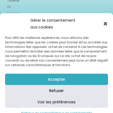
Tablette
TV
Manager
Gérer le consentement
Les ressources
aux cookies
Cas Clients
A propos
Pour offrir les meilleures expériences, nous utilisons des
technologies telles que les cookies pour stocker et/ou accéder aux
Blog & Actu
informations des appareils. Le fait de consentir à ces technologies
nous permettra de traiter des données telles que le comportement
© 2023 Moment Care. All Rights Reserved
de navigation ou les ID uniques sur ce site. Le fait de ne pas
consentir ou de retirer son consentement peut avoir un effet négatif
sur certaines caractéristiques et fonctions.
Accepter
Contact
Conditions Générales d'Utilisation
Refuser
Politique de Confidentialité
Voir les préférences
Politique de cookies
Politique de cookies
Politique de confidentialité