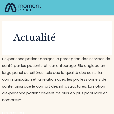
Aller
Navigation
M
au
des
contenu
articles
Actualité
L’expérience
L’expérience patient désigne la perception des services de
patient,
santé par les patients et leur entourage. Elle englobe un
une
large panel de critères, tels que la qualité des soins, la
notion
communication et la relation avec les professionnels de
incontournable
santé, ainsi que le confort des infrastructures. La notion
du
d’expérience patient devient de plus en plus populaire et
système
nombreux …
de
Lire la suite »
santé