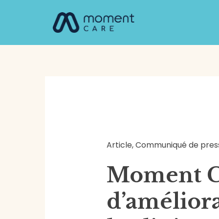
Aller
Navigation
au
de
contenu
l’article
Article
,
Communiqué de pres
Moment Ca
d’améliora