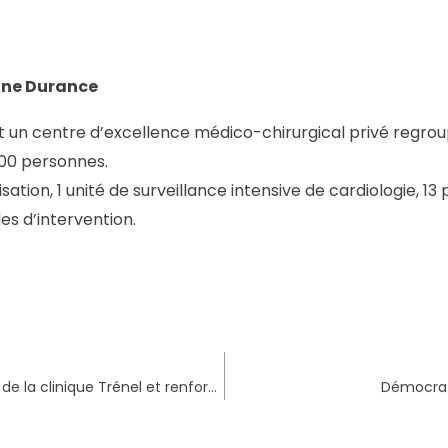
hône Durance
t un centre d’excellence médico-chirurgical privé regro
200 personnes.
lisation, 1 unité de surveillance intensive de cardiologie, 1
es d’intervention.
Moment Care digitalise l’expérience patient de la clinique Trénel et renforce sa présence en France
Démocrat