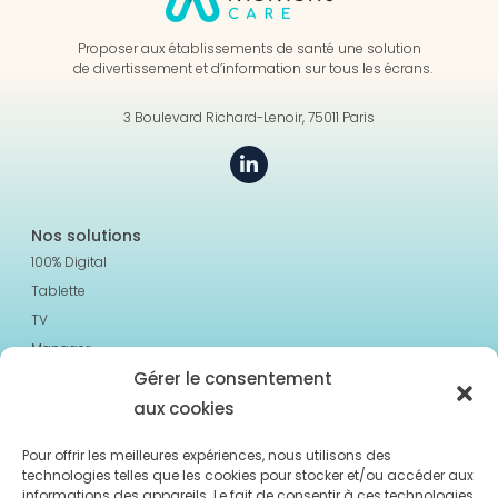
Proposer aux établissements de santé une solution
de divertissement et d’information sur tous les écrans.
3 Boulevard Richard-Lenoir, 75011 Paris
Nos solutions
100% Digital
Tablette
TV
Manager
Gérer le consentement
Les ressources
aux cookies
Cas Clients
A propos
Pour offrir les meilleures expériences, nous utilisons des
technologies telles que les cookies pour stocker et/ou accéder aux
Blog & Actu
informations des appareils. Le fait de consentir à ces technologies