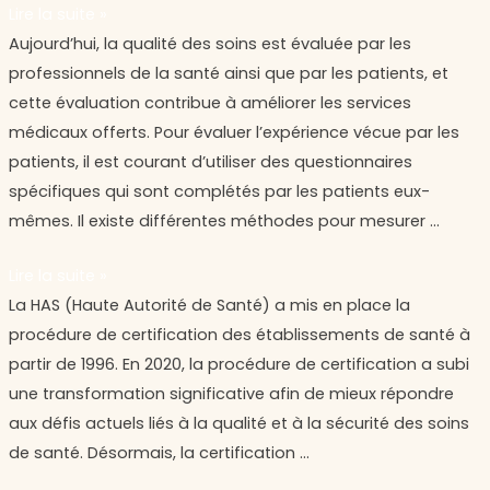
Lire la suite »
PROMs
Aujourd’hui, la qualité des soins est évaluée par les
et
professionnels de la santé ainsi que par les patients, et
PREMs,
cette évaluation contribue à améliorer les services
qu’est-
médicaux offerts. Pour évaluer l’expérience vécue par les
ce
patients, il est courant d’utiliser des questionnaires
que
spécifiques qui sont complétés par les patients eux-
c’est
mêmes. Il existe différentes méthodes pour mesurer …
?
Lire la suite »
Qu’est-
La HAS (Haute Autorité de Santé) a mis en place la
ce
procédure de certification des établissements de santé à
que
partir de 1996. En 2020, la procédure de certification a subi
la
une transformation significative afin de mieux répondre
certification
aux défis actuels liés à la qualité et à la sécurité des soins
HAS
de santé. Désormais, la certification …
?