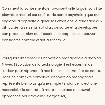
Lire la suite »
patient
Comment
Comment la santé mentale favorise-t-elle la guérison ? Le
?
la
bien-être mental est un état de santé psychologique qui
santé
englobe la capacité à gérer ses émotions, à faire face aux
mentale
difficultés, à se sentir satisfait de sa vie et à développer
favorise-
son potentiel. Bien que l’esprit et le corps soient souvent
t-
considérés comme étant distincts, la …
elle
Lire la suite »
la
Pourquoi
Pourquoi s’intéresser à l’innovation managériale à l’hôpital
guérison
s’intéresser
? Avec l’évolution de la technologie, il est essentiel de
?
à
l’utiliser pour répondre à nos besoins en matière de santé.
l’innovation
Dans ce contexte complexe, l’innovation managériale
managériale
représente bien plus qu’une simple tendance : c’est une
à
nécessité. Elle consiste à mettre en place de nouvelles
l’hôpital
approches pour travailler, s’organiser, …
?