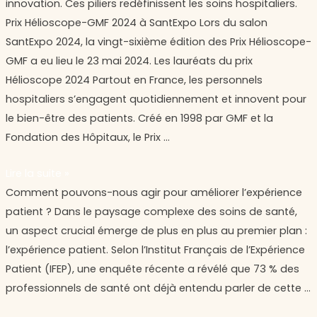
innovation. Ces piliers redéfinissent les soins hospitaliers.
Prix
Prix Hélioscope-GMF 2024 à SantExpo Lors du salon
Hélioscope-
SantExpo 2024, la vingt-sixième édition des Prix Hélioscope-
GMF
GMF a eu lieu le 23 mai 2024. Les lauréats du prix
2024
Hélioscope 2024 Partout en France, les personnels
à
hospitaliers s’engagent quotidiennement et innovent pour
SantExpo
le bien-être des patients. Créé en 1998 par GMF et la
Fondation des Hôpitaux, le Prix …
Lire la suite »
Comment
Comment pouvons-nous agir pour améliorer l’expérience
pouvons-
patient ? Dans le paysage complexe des soins de santé,
nous
un aspect crucial émerge de plus en plus au premier plan :
agir
l’expérience patient. Selon l’Institut Français de l’Expérience
pour
Patient (IFEP), une enquête récente a révélé que 73 % des
améliorer
professionnels de santé ont déjà entendu parler de cette …
l’expérience