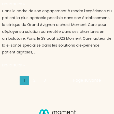
Lire la suite »
Moment
Dans le cadre de son engagement à rendre l’expérience du
Care
patient la plus agréable possible dans son établissement,
déploie
la clinique du Grand Avignon a choisi Moment Care pour
sa
déployer sa solution connectée dans ses chambres en
solution
ambulatoire. Paris, le 29 août 2023 Moment Care, acteur de
digitale
la e-santé spécialisé dans les solutions d’expérience
dans
patient digitales, …
la
Lire la suite »
clinique
du
Grand
1
2
3
Page suivante
→
Avignon