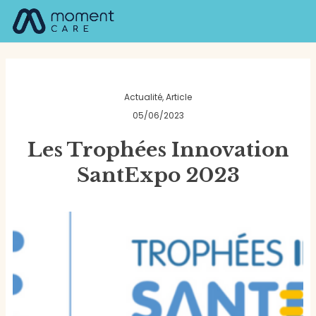
Aller
Navigation
M
au
de
contenu
l’article
Actualité
,
Article
05/06/2023
Les Trophées Innovation
SantExpo 2023