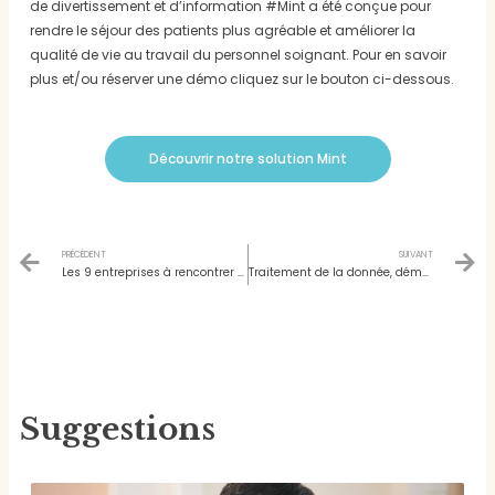
de divertissement et d’information #Mint a été conçue pour
rendre le séjour des patients plus agréable et améliorer la
qualité de vie au travail du personnel soignant. Pour en savoir
plus et/ou réserver une démo cliquez sur le bouton ci-dessous.
Découvrir notre solution Mint
Prev
N
PRÉCÉDENT
SUIVANT
Les 9 entreprises à rencontrer sur l’expérience patient à SantExpo
Traitement de la donnée, dématérialisation, règlementation, service web… : Quels sont les impacts et les clés de la digitalisation du domaine de la santé ?
Suggestions